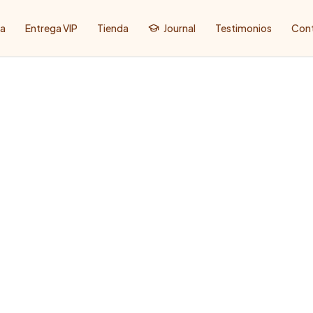
za
Entrega VIP
Tienda
Journal
Testimonios
Con